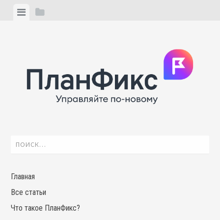
Skip
View
View
to
menu
sidebar
content
Найти:
Главная
Все статьи
Что такое ПланФикс?