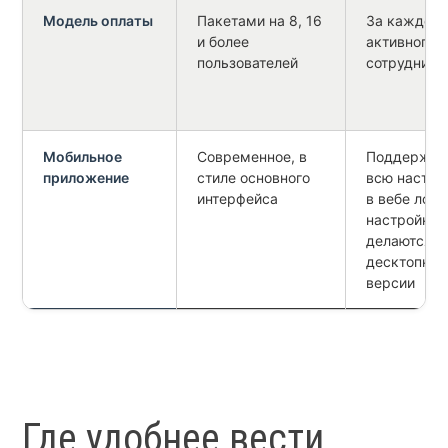
Модель оплаты
Пакетами на 8, 16
За каждого
и более
активного
пользователей
сотрудника
Мобильное
Современное, в
Поддержив
приложение
стиле основного
всю настро
интерфейса
в вебе логи
настройки
делаются в
десктопной
версии
Где удобнее вести