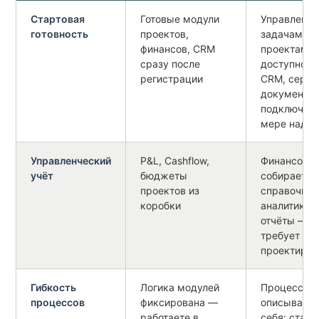
Стартовая
Готовые модули
Управление
готовность
проектов,
задачами и
финансов, CRM
проектами
сразу после
доступно с
регистрации
CRM, серви
документоо
подключают
мере надоб
Управленческий
P&L, Cashflow,
Финансовый
учёт
бюджеты
собирается
проектов из
справочник
коробки
аналитики 
отчёты — ги
требует
проектиров
Гибкость
Логика модулей
Процессы
процессов
фиксирована —
описываютс
работаете в
себя: стату