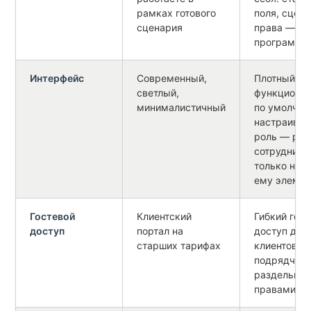
рамках готового
поля, сцена
сценария
права — бе
программи
Интерфейс
Современный,
Плотный и
светлый,
функциона
минималистичный
по умолчан
настраивае
роль — ряд
сотрудник 
только нуж
ему элеме
Гостевой
Клиентский
Гибкий гос
доступ
портал на
доступ для
старших тарифах
клиентов и
подрядчико
раздельны
правами