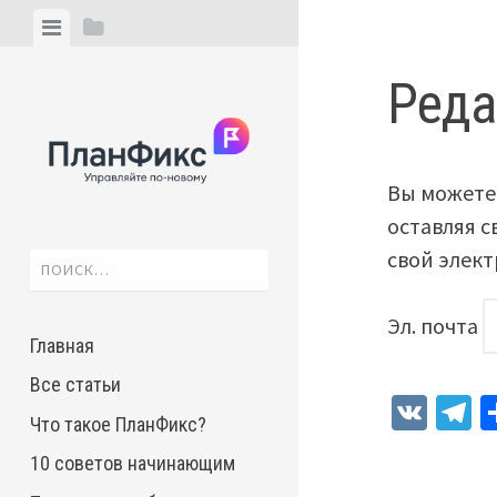
Skip
View
View
to
menu
sidebar
content
Реда
Вы можете
оставляя с
свой элект
Найти:
Эл. почта
Главная
Все статьи
VK
T
Что такое ПланФикс?
10 советов начинающим