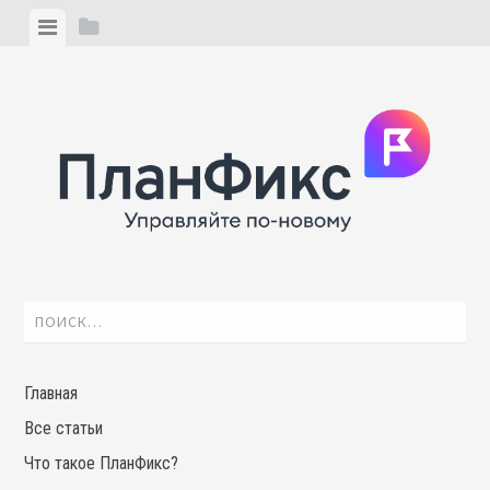
Skip
View
View
to
menu
sidebar
content
Найти:
Главная
Все статьи
Что такое ПланФикс?