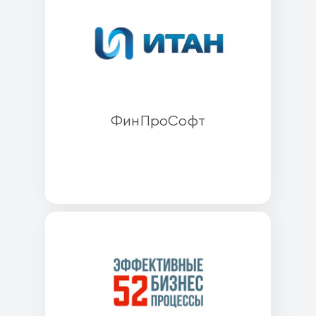
ФинПроСофт