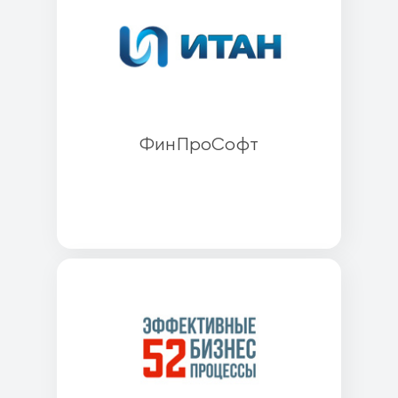
ФинПроСофт