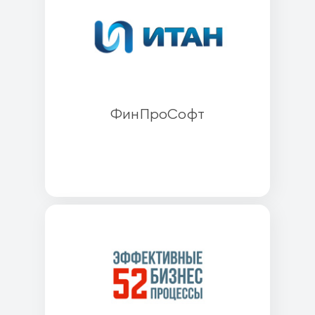
ФинПроСофт