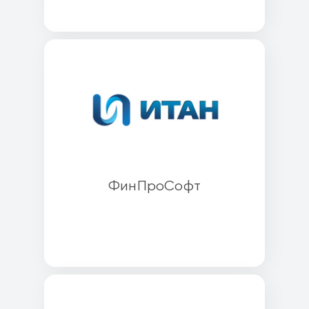
ФинПроСофт