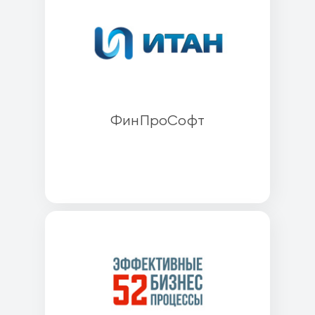
ФинПроСофт