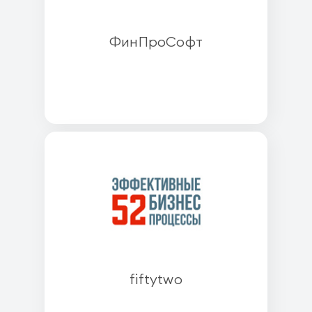
ФинПроСофт
fiftytwo