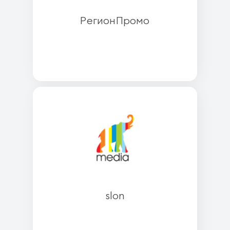
РегионПромо
slon