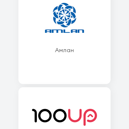
Амлан