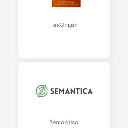
ТехОтдел
Semantica