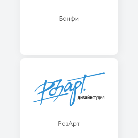
Бонфи
РозАрт