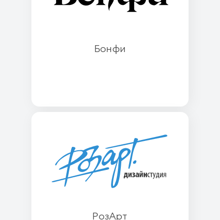
Бонфи
РозАрт