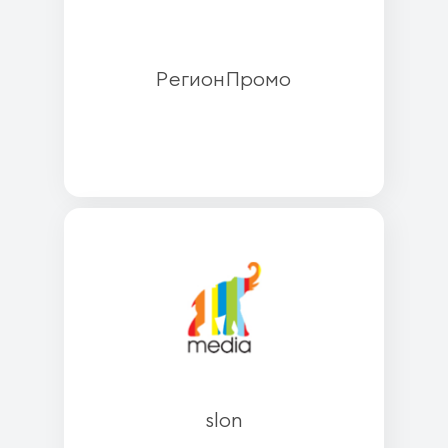
РегионПромо
slon