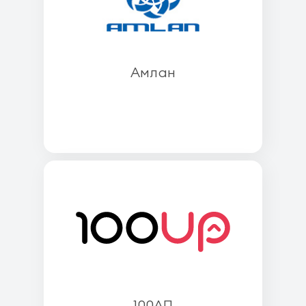
Амлан
100АП