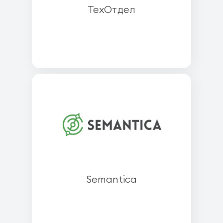
ТехОтдел
Semantica