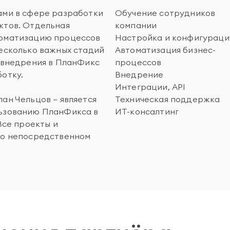
ами в сфере разработки
Обучение сотрудников
ктов. Отдельная
компании
томатизацию процессов
Настройка и конфигураци
несколько важных стадий
Автоматизация бизнес-
х внедрения в ПланФикс
процессов
отку.
Внедрение
Интеграции, API
ан Чельцов — является
Техническая поддержка
льзованию ПланФикса в
ИТ-консалтинг
Все проекты и
го непосредственном