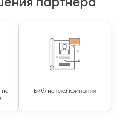
шения партнёра
 по
Библиотека компании
в