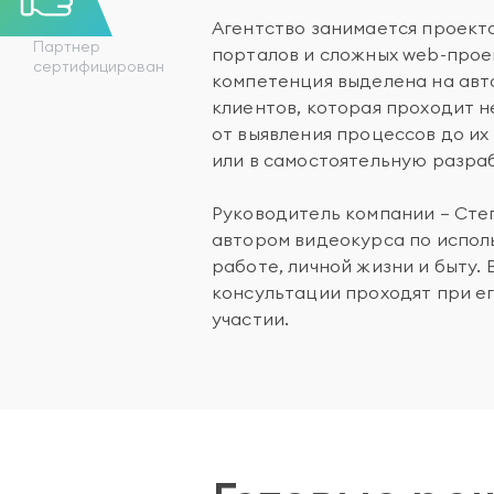
Агентство занимается проект
Партнер
порталов и сложных web-прое
сертифицирован
компетенция выделена на ав
клиентов, которая проходит 
от выявления процессов до и
или в самостоятельную разраб
Руководитель компании — Степ
автором видеокурса по испо
работе, личной жизни и быту. 
консультации проходят при е
участии.