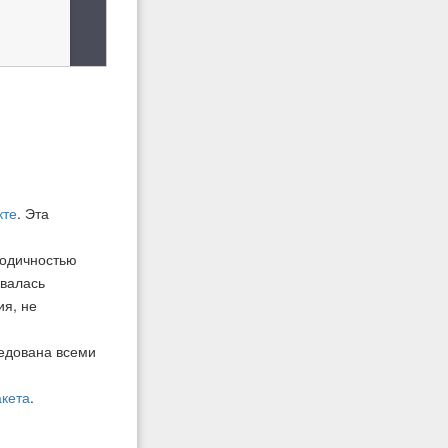
кте
. Эта
иодичностью
авалась
ия, не
ледована всеми
акета
.