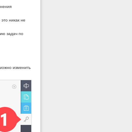
енения
 это никак не
нию задач по
 можно изменить