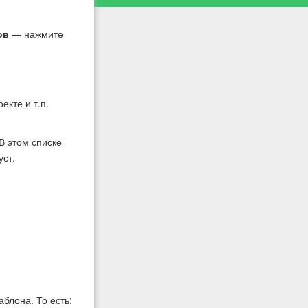
ов
— нажмите
екте и т.п.
 В этом списке
уст.
блона. То есть: