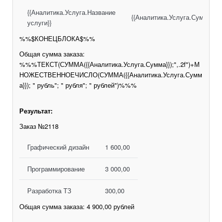
{{Аналитика.Услуга.Название
{{Аналитика.Услуга.Сумма}}
услуги}}
%%$КОНЕЦБЛОКА$%%
Общая сумма заказа:
%%%ТЕКСТ(СУММА({{Аналитика.Услуга.Сумма}});",.2f")+М
НОЖЕСТВЕННОЕЧИСЛО(СУММА({{Аналитика.Услуга.Сумм
а}}); " рубль"; " рубля"; " рублей")%%%
Результат:
Заказ №2118
Графический дизайн
1 600,00
Программирование
3 000,00
Разработка ТЗ
300,00
Общая сумма заказа: 4 900,00 рублей