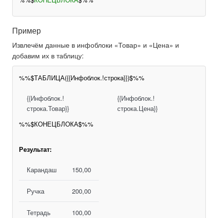
Пример
Извлечём данные в инфоблоки «Товар» и «Цена» и
добавим их в таблицу:
%%$ТАБЛИЦА({{Инфоблок.!строка}})$%%
{{Инфоблок.!
{{Инфоблок.!
строка.Товар}}
строка.Цена}}
%%$КОНЕЦБЛОКА$%%
Результат:
Карандаш
150,00
Ручка
200,00
Тетрадь
100,00