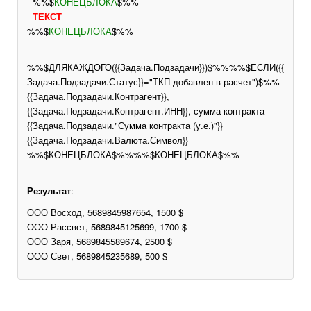
%%$
КОНЕЦБЛОКА
$%%
ТЕКСТ
%%$
КОНЕЦБЛОКА
$%%
%%$ДЛЯКАЖДОГО({{Задача.Подзадачи}})$%%%%$ЕСЛИ({{
Задача.Подзадачи.Статус}}="ТКП добавлен в расчет")$%%
{{Задача.Подзадачи.Контрагент}},
{{Задача.Подзадачи.Контрагент.ИНН}}, сумма контракта
{{Задача.Подзадачи."Сумма контракта (у.е.)"}}
{{Задача.Подзадачи.Валюта.Символ}}
%%$КОНЕЦБЛОКА$%%%%$КОНЕЦБЛОКА$%%
Результат
:
ООО Восход, 5689845987654, 1500 $
ООО Рассвет, 5689845125699, 1700 $
ООО Заря, 5689845589674, 2500 $
ООО Свет, 5689845235689, 500 $