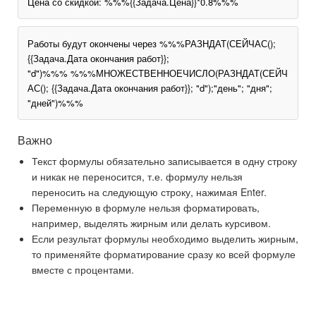
Цена со скидкой: %%%{{Задача.Цена}}*0.8%%%
Работы будут окончены через %%%РАЗНДАТ(СЕЙЧАС();
{{Задача.Дата окончания работ}};
"d")%%% %%%МНОЖЕСТВЕННОЕЧИСЛО(РАЗНДАТ(СЕЙЧ
АС(); {{Задача.Дата окончания работ}}; "d");"день"; "дня";
"дней")%%%
Важно
Текст формулы обязательно записывается в одну строку
и никак не переносится, т.е. формулу нельзя
переносить на следующую строку, нажимая Enter.
Переменную в формуле нельзя форматировать,
например, выделять жирным или делать курсивом.
Если результат формулы необходимо выделить жирным,
то применяйте форматирование сразу ко всей формуле
вместе с процентами.