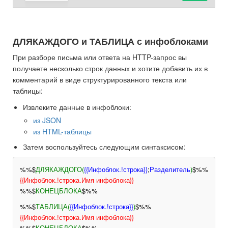
ДЛЯКАЖДОГО и ТАБЛИЦА с инфоблоками
При разборе письма или ответа на HTTP-запрос вы
получаете несколько строк данных и хотите добавить их в
комментарий в виде структурированного текста или
таблицы:
Извлеките данные в инфоблоки:
из JSON
из HTML-таблицы
Затем воспользуйтесь следующим синтаксисом:
%%$
ДЛЯКАЖДОГО(
{{Инфоблок.!строка}}
;
Разделитель
)
$%%
{{Инфоблок.!строка.Имя инфоблока}}
%%$
КОНЕЦБЛОКА
$%%
%%$
ТАБЛИЦА(
{{Инфоблок.!строка}}
)
$%%
{{Инфоблок.!строка.Имя инфоблока}}
%%$
КОНЕЦБЛОКА
$%%