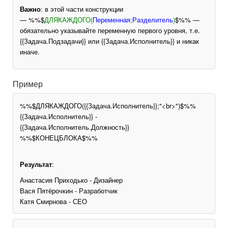
Важно
: в этой части конструкции
— %%$
ДЛЯКАЖДОГО(
Переменная
;
Разделитель
)
$%% —
обязательно указывайте переменную первого уровня, т.е.
{{Задача.Подзадачи}} или {{Задача.Исполнитель}} и никак
иначе.
Пример
%%$ДЛЯКАЖДОГО({{Задача.Исполнитель}};"<br>")$%%
{{Задача.Исполнитель}} -
{{Задача.Исполнитель.Должность}}
%%$КОНЕЦБЛОКА$%%
Результат
:
Анастасия Приходько - Дизайнер
Вася Пятёрочкин - Разработчик
Катя Смирнова - СЕО