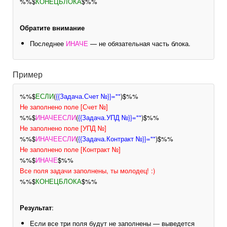
%%$
КОНЕЦБЛОКА
$%%
Обратите внимание
Последнее
ИНАЧЕ
— не обязательная часть блока.
Пример
%%$
ЕСЛИ
(
{{Задача.Счет №}}=""
)$%%
Не заполнено поле [Счет №]
%%$
ИНАЧЕЕСЛИ
(
{{Задача.УПД №}}=""
)$%%
Не заполнено поле [УПД №]
%%$
ИНАЧЕЕСЛИ
(
{{Задача.Контракт №}}=""
)$%%
Не заполнено поле [Контракт №]
%%$
ИНАЧЕ
$%%
Все поля задачи заполнены, ты молодец! :)
%%$
КОНЕЦБЛОКА
$%%
Результат
:
Если все три поля будут не заполнены — выведется