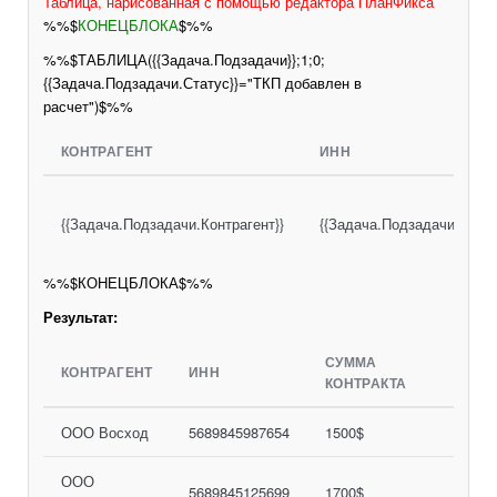
Таблица, нарисованная с помощью редактора ПланФикса
%%$
КОНЕЦБЛОКА
$%%
%%$ТАБЛИЦА({{Задача.Подзадачи}};1;0;
{{Задача.Подзадачи.Статус}}="ТКП добавлен в
расчет")$%%
КОНТРАГЕНТ
ИНН
{{Задача.Подзадачи.Контрагент}}
{{Задача.Подзадачи.Контр
%%$КОНЕЦБЛОКА$%%
Результат:
СУММА
КОНТРАГЕНТ
ИНН
КОНТРАКТА
ООО Восход
5689845987654
1500$
ООО
5689845125699
1700$