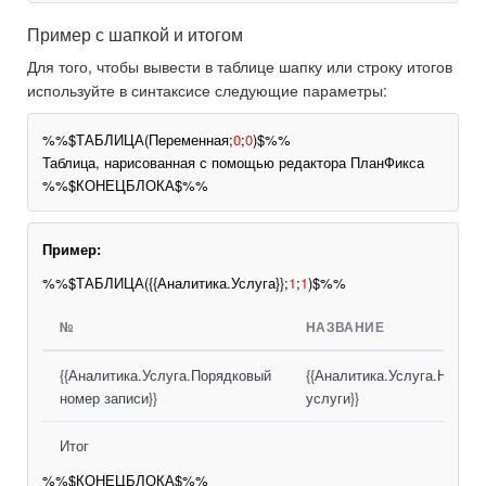
Пример с шапкой и итогом
Для того, чтобы вывести в таблице шапку или строку итогов
используйте в синтаксисе следующие параметры:
%%$ТАБЛИЦА(Переменная;
0
;
0
)$%%
Таблица, нарисованная с помощью редактора ПланФикса
%%$КОНЕЦБЛОКА$%%
Пример:
%%$ТАБЛИЦА({{Аналитика.Услуга}};
1
;
1
)$%%
№
НАЗВАНИЕ
{{Аналитика.Услуга.Порядковый
{{Аналитика.Услуга.Назван
номер записи}}
услуги}}
Итог
%%$КОНЕЦБЛОКА$%%