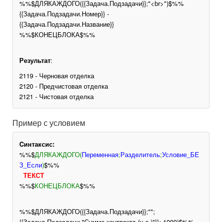
%%$ДЛЯКАЖДОГО({{Задача.Подзадачи}};"<br>")$%%
{{Задача.Подзадачи.Номер}} -
{{Задача.Подзадачи.Название}}
%%$КОНЕЦБЛОКА$%%
Результат
:
2119 - Черновая отделка
2120 - Предчистовая отделка
2121 - Чистовая отделка
Пример с условием
Cинтаксис:
%%$
ДЛЯКАЖДОГО(
Переменная
;
Разделитель
;
Условие_БЕ
З_Если
)
$%%
ТЕКСТ
%%$
КОНЕЦБЛОКА
$%%
%%$ДЛЯКАЖДОГО({{Задача.Подзадачи}};"";
{{Задача.Подзадачи."Сумма контракта (у.е.)"}}>1000)$%%