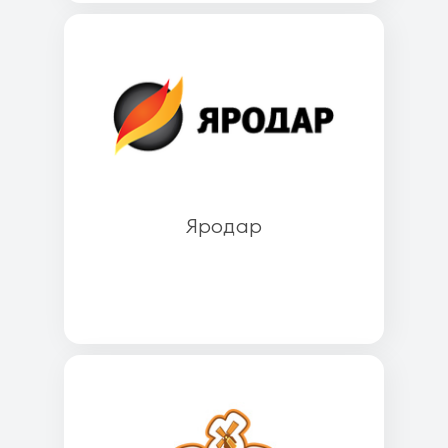
Яродар