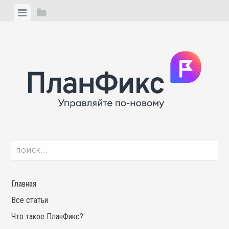
Skip
View
View
to
menu
sidebar
content
Найти:
Главная
Все статьи
Что такое ПланФикс?