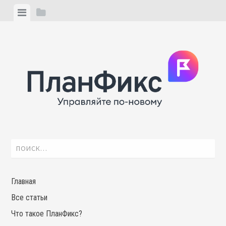
Skip
View
View
to
menu
sidebar
content
Найти:
Главная
Все статьи
Что такое ПланФикс?