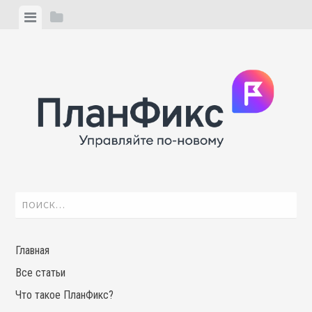
Skip
View
View
to
menu
sidebar
content
Найти:
Главная
Все статьи
Что такое ПланФикс?