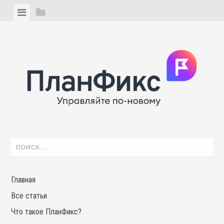
Skip
View
View
to
menu
sidebar
content
Найти:
Главная
Все статьи
Что такое ПланФикс?